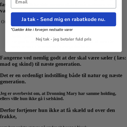
fast, at man ikke gør nogen skade på naturen ved at
vælge at gå med sælskind.
Ja tak - Send mig en rabatkode nu.
Ofte fortæller de os, at:
*Gælder ikke i forvejen nedsatte varer
Sæler er ikke en truet dyreart.
Sælfangsten foregår på en bæredygtig måde.
Nej tak - jeg betaler fuld pris
De grønlandske fangere er lige så ivrige i efter at beskytte
sælerne som alle verdens dyreorganisationer.
Fangerne ved nemlig godt at der skal være sæler ( læs:
mad og skind) til næste generation.
Det er en ordenligt indstilling både til natur og næste
generation.
Jeg er overbevist om, at Dronning Mary har samme holding,
ellers ville hun ikke gå i sælskind.
Derfor fortjener hun ikke at få skæld ud over den
frakke,