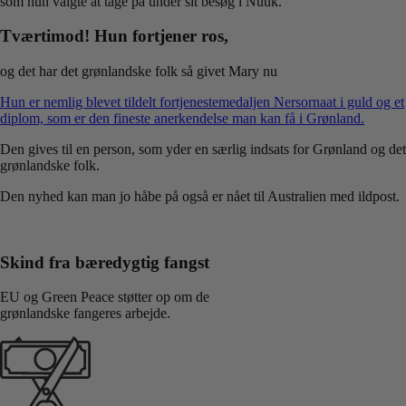
som hun valgte at tage på under sit besøg i Nuuk.
Tværtimod! Hun fortjener ros,
og det har det grønlandske folk så givet Mary nu
Hun er nemlig blevet tildelt fortjenestemedaljen Nersornaat i guld og et
diplom, som er den fineste anerkendelse man kan få i Grønland.
Den gives til en person, som yder en særlig indsats for Grønland og det
grønlandske folk.
Den nyhed kan man jo håbe på også er nået til Australien med ildpost.
Skind fra bæredygtig fangst
EU og Green Peace støtter op om de
grønlandske fangeres arbejde.