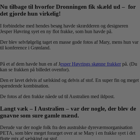
Nu tilbage til hvorfor Dronningen fik skæld ud – for
det gjorde hun virkelig!
I forbindelse med hendes besøg havde skrædderen og designeren
Jesper Høvring syet en ny flot frakke, som hun havde på.
Der blev selvfølgelig taget en masse gode fotos af Mary, mens hun var
til konference i Grønland.
På et af dem havde hun en af J
esper Høvrings skønne frakker
på. (Du
kan se frakken på billedet ovenfor).
Den er lavet delvis af sælskind og delvis af stof. En super fin og meget
spændende kombination.
De fotos af den frakke nåede ud til Australien med ildpost.
Langt væk – I Australien – var der nogle, der blev de
gnavne som sure gamle mænd.
Derude var der nogle folk fra den australske dyreværnsorganisation
PETA, som blev meget forarget over at se Mary i en frakke syet i det
flotte mix af sælskind og stof.