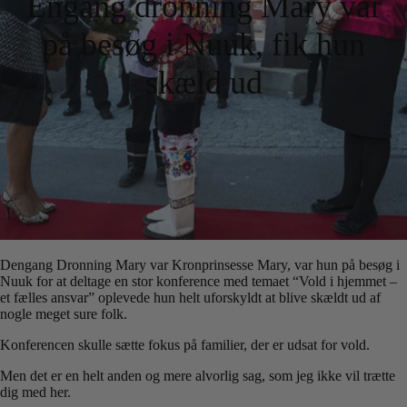
Engang dronning Mary var
på besøg i Nuuk, fik hun
skæld ud
Dengang Dronning Mary var Kronprinsesse Mary, var hun på besøg i
Nuuk for at deltage en stor konference med temaet “Vold i hjemmet –
et fælles ansvar” oplevede hun helt uforskyldt at blive skældt ud af
nogle meget sure folk.
Konferencen skulle sætte fokus på familier, der er udsat for vold.
Men det er en helt anden og mere alvorlig sag, som jeg ikke vil trætte
dig med her.