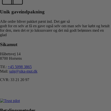
Unik gaveindpakning
Alle ordre bliver pakket pænt ind. Det gør så
godt for en selv at få en gave også selv om man selv har købt og betalt
for den, men det er jo luksusvarer og det må godt belønnes med en
glad
Sikamut
Håbetsvej 14
8700 Horsens
Tlf.:
+45 5098 3865
Mail:
salg@sika-mut.dk
CVR: 33 21 20 97
Besøg vores Trustpilot
Betalingsmetoder