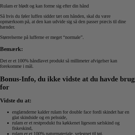
Rulam er blødt og kan forme sig efter din hånd
Så hvis du føler luffen sidder tæt om hånden, skal du være
opmærksom på, at den kan udvide sig så den passer præcis til dine
hænder.
Størrelserne på lufferne er meget “normale”.
Bemærk:
Det er et 100% håndlavet produkt så millimeter afvigelser kan
forekomme i mål.
Bonus-Info, du ikke vidste at du havde brug
for
Vidste du at:
englænderne kalder rulam for double face fordi skindet har en
glat skindside og en pelsside,
rulam er et restprodukt fra køkkenet ligesom sælskind og
fiskeskind,
rulam er et 100% naturmateriale, velegnet til tøj.