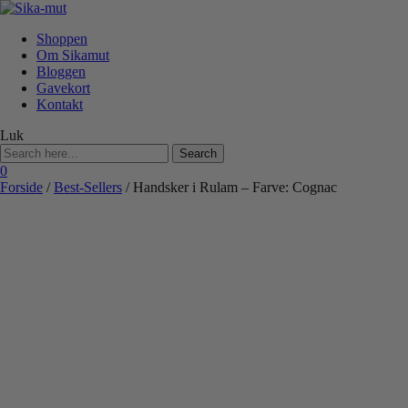
Shoppen
Om Sikamut
Bloggen
Gavekort
Kontakt
Luk
Search
for:
0
Forside
/
Best-Sellers
/ Handsker i Rulam – Farve: Cognac