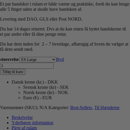
Et par handsker i rulam er både varme og praktiske, fordi du kan bruge
alle 5 finger uden at skulle have handsken af.
Levering med DAO, GLS eller Post NORD.
Du har 14 dages returret. Dvs at du kan enten få byttet handskerne til
et par andre eller få dine penge retur.
Du har dem inden for 2 – 7 hverdage, afhængig af hvem du vælger at
få dem sendt med.
stoerrelse
Ryd
Handsker
i
Tilføj til kurv
Rulam
-
Dansk krone (kr.) - DKK
Farve:
Svensk krone (kr) - SEK
Cognac
Norsk krone (kr) - NOK
antal
Euro (€) - EUR
Varenummer (SKU):
N/A
Kategorier:
Best-Sellers
,
Til Hænderne
Beskrivelse
Yderligere information
Pleje af rulam