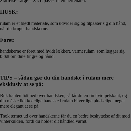
Størrelse Large – XXL passer til en herrehånd.
HUSK:
rulam er et blødt materiale, som udvider sig og tilpasser sig din hånd,
når du bruger handskerne.
Foret:
handskerne er foret med hvidt lækkert, varmt rulam, som lægger sig
blødt om dine fingre og hånd.
TIPS – sådan gør du din handske i rulam mere
eksklusiv at se på:
Buk kanten lidt ned over handsken, så får du en fin hvid pelskant, og
din måske lidt kedelige handske i rulam bliver lige pludselige meget
mere elegant at se på.
Træk ærmet ud over handskerne får du en bedre beskyttelse af dit mod
vinterkulden, fordi du holder dit håndled varmt.