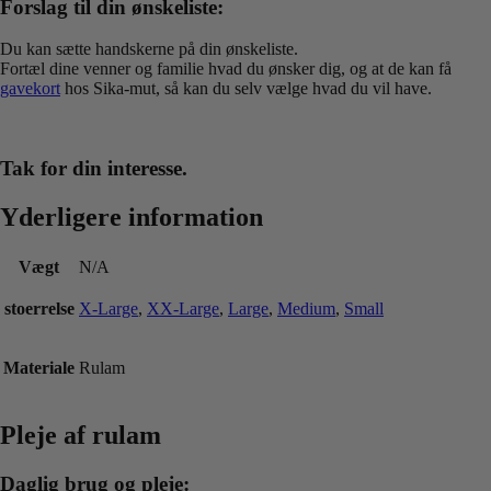
Forslag til din ønskeliste:
Du kan sætte handskerne på din ønskeliste.
Fortæl dine venner og familie hvad du ønsker dig, og at de kan få
gavekort
hos Sika-mut, så kan du selv vælge hvad du vil have.
Tak for din interesse.
Yderligere information
Vægt
N/A
stoerrelse
X-Large
,
XX-Large
,
Large
,
Medium
,
Small
Materiale
Rulam
Pleje af rulam
Daglig brug og pleje: