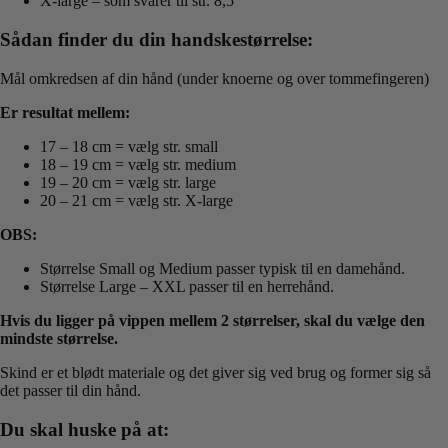
X-large – som svarer til str. 8,5
Sådan finder du din handskestørrelse:
Mål omkredsen af din hånd (under knoerne og over tommefingeren)
Er resultat mellem:
17 – 18 cm = vælg str. small
18 – 19 cm = vælg str. medium
19 – 20 cm = vælg str. large
20 – 21 cm = vælg str. X-large
OBS:
Størrelse Small og Medium passer typisk til en damehånd.
Størrelse Large – XXL passer til en herrehånd.
Hvis du ligger på vippen mellem 2 størrelser, skal du vælge den
mindste størrelse.
Skind er et blødt materiale og det giver sig ved brug og former sig så
det passer til din hånd.
Du skal huske på at: