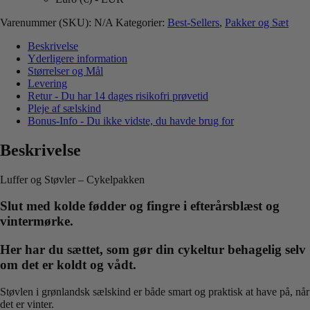
Sæt
med
Varenummer (SKU):
N/A
Kategorier:
Best-Sellers
,
Pakker og Sæt
Støvler
&
Beskrivelse
Luffer
Yderligere information
i
Størrelser og Mål
natur
Levering
antal
Retur - Du har 14 dages risikofri prøvetid
Pleje af sælskind
Bonus-Info - Du ikke vidste, du havde brug for
Beskrivelse
Luffer og Støvler – Cykelpakken
Slut med kolde fødder og fingre i efterårsblæst og
vintermørke.
Her har du sættet, som gør din cykeltur behagelig selv
om det er koldt og vådt.
Støvlen i grønlandsk sælskind er både smart og praktisk at have på, når
det er vinter.