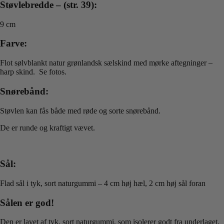
Støvlebredde – (str. 39):
9 cm
Farve:
Flot sølvblankt natur grønlandsk sælskind med mørke aftegninger –
harp skind. Se fotos.
Snørebånd:
Støvlen kan fås både med røde og sorte snørebånd.
De er runde og kraftigt vævet.
Sål:
Flad sål i tyk, sort naturgummi – 4 cm høj hæl, 2 cm høj sål foran
Sålen er god!
Den er lavet af tyk, sort naturgummi, som isolerer godt fra underlaget,