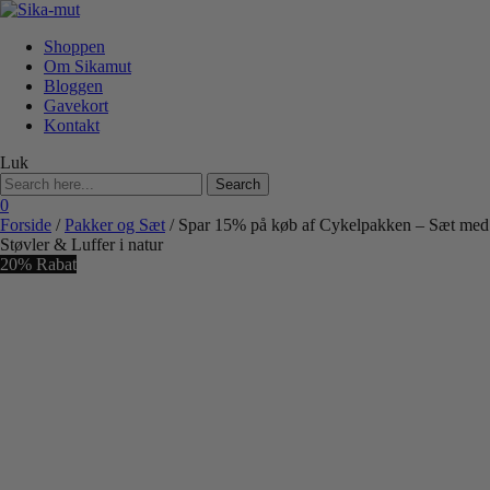
Shoppen
Om Sikamut
Bloggen
Gavekort
Kontakt
Luk
Search
for:
0
Forside
/
Pakker og Sæt
/ Spar 15% på køb af Cykelpakken – Sæt med
Støvler & Luffer i natur
20% Rabat