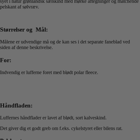
syet i natur grønlandsk sælskind med mørke aftegninger og matchende
pelskant af sølvræv.
Størrelser og Mål:
Målene er udvendige må og de kan ses i det separate faneblad ved
siden af denne beskrivelse.
For:
Indvendig er lufferne foret med blødt polar fleece.
Håndfladen:
Luffernes håndflader er lavet af blødt, sort kalveskind.
Det giver dig et godt greb om f.eks. cykelstyret eller bilens rat.