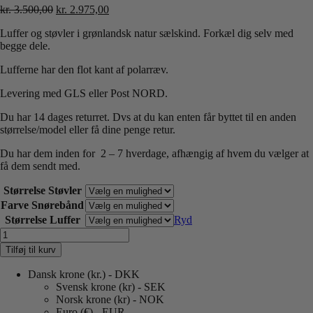
Den
Den
kr.
3.500,00
kr.
2.975,00
oprindelige
aktuelle
Luffer og støvler i grønlandsk natur sælskind. Forkæl dig selv med
pris
pris
begge dele.
var:
er:
kr. 3.500,00.
kr. 2.975,00.
Lufferne har den flot kant af polarræv.
Levering med GLS eller Post NORD.
Du har 14 dages returret. Dvs at du kan enten får byttet til en anden
størrelse/model eller få dine penge retur.
Du har dem inden for 2 – 7 hverdage, afhængig af hvem du vælger at
få dem sendt med.
Størrelse Støvler
Farve Snørebånd
Størrelse Luffer
Ryd
Spar
15%
Tilføj til kurv
på
køb
Dansk krone (kr.) - DKK
af
Svensk krone (kr) - SEK
Cykelpakken
Norsk krone (kr) - NOK
-
Euro (€) - EUR